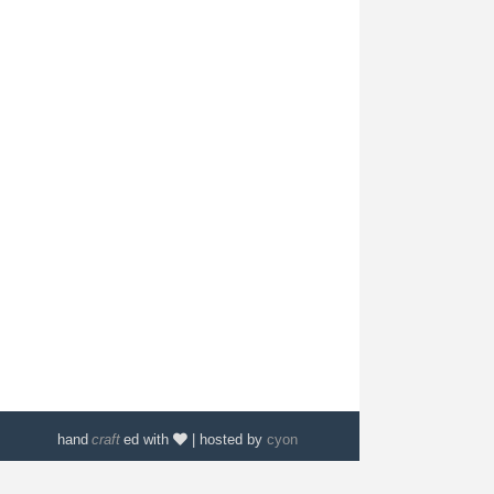
hand
craft
ed with
| hosted by
cyon