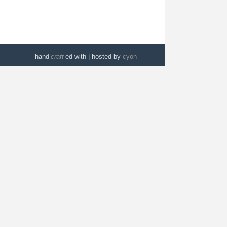
hand
craft
ed with
| hosted by
cyon